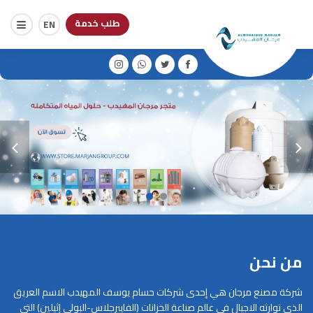
طلب خدمة
EN
من نحن
شركة مصنع مرجان هي إحدى شركات حسام يوسف المهيدب الاسم العريق
الذي توارثه الاجيال في عالم صناعة الخزانات (الفايبرجلاس-البولي إثيلين) التي